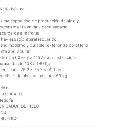
racterísticas:
́xima capacidad de producción de hielo y
macenamiento en muy poco espacio
scarga de aire frontal
 hay espacio lateral requerido
seño moderno y durable (exterior de polietileno
siste abolladuras)
delos a 60Hz y a 115V (fácil instalación)
oduce desde 103 a 140 Kg
mensiones: 76.2 x 76.2 x 99.1 cm
pacidad de almacenamiento: 59 kg
delo
U0300AF11
tegoría
BRICADOR DE HIELO
rca
RNELIUS