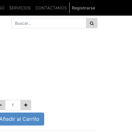
GO
SERVICIOS
CONTÁCTANOS
Registrarse
MAQUINA DE HIELO
UNDER COUNTER
0300
0.00
Añadir al Carrito