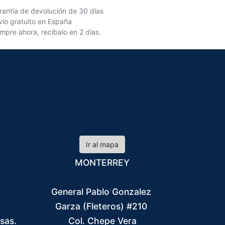
rantía de devolución de 30 días
vío gratuito en España
mpre ahora, recíbalo en 2 días.
Ir al mapa
MONTERREY
General Pablo Gonzalez
Garza (Fleteros) #210
isas.
Col. Chepe Vera