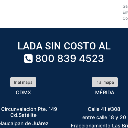
Ga
En
Co
LADA SIN COSTO AL
800 839 4523
Ir al mapa
Ir al mapa
CDMX
MÉRIDA
 Circunvalación Pte. 149
Calle 41 #308
Cd.Satélite
entre calle 18 y 20
Naucalpan de Juárez
Fraccionamiento Las Br