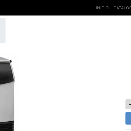
INICIO
CATALO
$