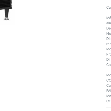
Ca
Ma
al
De
No
Di
re
Mo
Pr
Di
Ca
Mo
CC
Ca
FA
Ma
CO