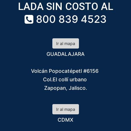
LADA SIN COSTO AL
800 839 4523
Ir al mapa
GUADALAJARA
Volcán Popocatépetl #6156
Col.El collí urbano
Zapopan, Jalisco.
Ir al mapa
CDMX