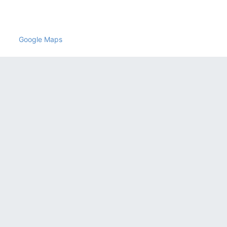
,
México
contacto@exinzafrozen.com
Google Maps