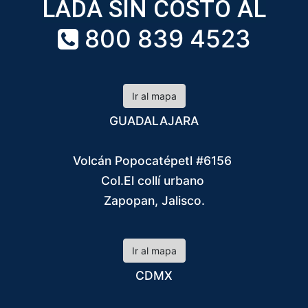
LADA SIN COSTO AL
800 839 4523
Ir al mapa
GUADALAJARA
Volcán Popocatépetl #6156
Col.El collí urbano
Zapopan, Jalisco.
Ir al mapa
CDMX